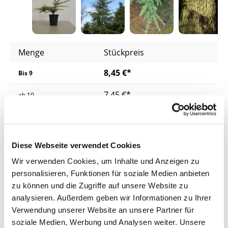
Menge
Stückpreis
8,45 €*
Bis
9
7,45 €*
ab
10
6,95 €*
ab
25
6,45 €*
ab
50
Diese Webseite verwendet Cookies
Wir verwenden Cookies, um Inhalte und Anzeigen zu
Preise inkl. MwSt.
zzgl. Versandkosten
personalisieren, Funktionen für soziale Medien anbieten
Lieferzeit: 4 - 8 Werktage
zu können und die Zugriffe auf unsere Website zu
analysieren. Außerdem geben wir Informationen zu Ihrer
Produkt Anzahl: Gib den gewünschten Wer
Verwendung unserer Website an unsere Partner für
In den Warenkorb
soziale Medien, Werbung und Analysen weiter. Unsere