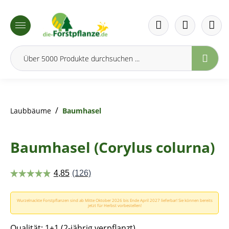
inhalt springen
/
Laubbäume
Baumhasel
Baumhasel (Corylus colurna)
Wurzelnackte Forstpflanzen sind ab Mitte Oktober 2026 bis Ende April 2027 lieferbar! Sie können bereits
jetzt für Herbst vorbestellen!
Qualität: 1+1 (2-jährig verpflanzt)