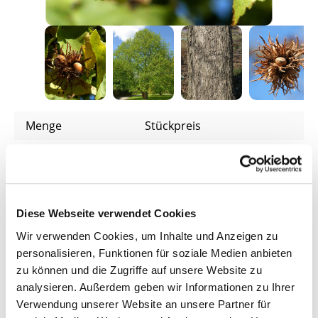
Menge
Stückpreis
5,59 €*
Bis
24
4,69 €*
ab
25
Diese Webseite verwendet Cookies
4,49 €*
ab
100
Wir verwenden Cookies, um Inhalte und Anzeigen zu
Preise inkl. MwSt.
zzgl. Versandkosten
personalisieren, Funktionen für soziale Medien anbieten
zu können und die Zugriffe auf unsere Website zu
Lieferzeit: 4 - 8 Werktage
analysieren. Außerdem geben wir Informationen zu Ihrer
Verwendung unserer Website an unsere Partner für
Produkt Anzahl: Gib den gewünschten Wer