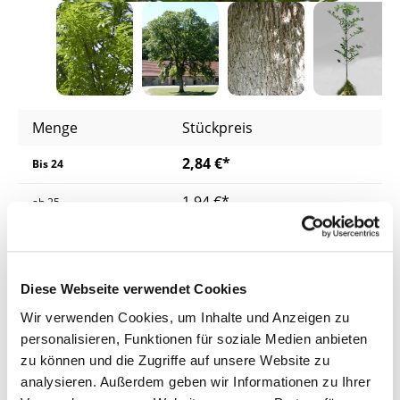
Menge
Stückpreis
2,84 €*
Bis
24
1,94 €*
ab
25
1,86 €*
ab
200
1,79 €*
ab
400
Diese Webseite verwendet Cookies
Wir verwenden Cookies, um Inhalte und Anzeigen zu
Preise inkl. MwSt.
zzgl. Versandkosten
personalisieren, Funktionen für soziale Medien anbieten
Nicht lieferbar
zu können und die Zugriffe auf unsere Website zu
analysieren. Außerdem geben wir Informationen zu Ihrer