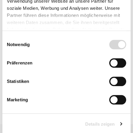
Herkunft
Verwendung unserer Website an unsere Partner für
soziale Medien, Werbung und Analysen weiter. Unsere
Partner führen diese Informationen möglicherweise mit
weiteren Daten zusammen, die Sie ihnen bereitgestellt
haben oder die sie im Rahmen Ihrer Nutzung der Dienste
Fragen zum Artikel
gesammelt haben.
Einwilligungsauswahl
Notwendig
Beschreibung
Präferenzen
Statistiken
Bewertungen
Marketing
Details zeigen