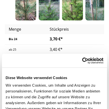
Menge
Stückpreis
3,70 €*
Bis
24
3,40 €*
ab
25
3,20 €*
ab
75
2,90 €*
ab
600
Diese Webseite verwendet Cookies
Preise inkl. MwSt.
zzgl. Versandkosten
Wir verwenden Cookies, um Inhalte und Anzeigen zu
personalisieren, Funktionen für soziale Medien anbieten
Lieferzeit: 3 - 5 Werktage
zu können und die Zugriffe auf unsere Website zu
Produkt Anzahl: Gib den gewünschten Wer
analysieren. Außerdem geben wir Informationen zu Ihrer
In den Warenkorb
Verwendung unserer Website an unsere Partner für