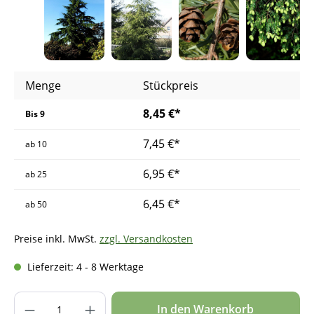
Menge
Stückpreis
8,45 €*
Bis
9
7,45 €*
ab
10
6,95 €*
ab
25
6,45 €*
ab
50
Preise inkl. MwSt.
zzgl. Versandkosten
Lieferzeit: 4 - 8 Werktage
Produkt Anzahl: Gib den gewünschten Wer
In den Warenkorb