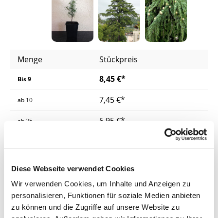
Menge
Stückpreis
8,45 €*
Bis
9
7,45 €*
ab
10
6,95 €*
ab
25
6,45 €*
ab
50
Preise inkl. MwSt.
zzgl. Versandkosten
Diese Webseite verwendet Cookies
Wir verwenden Cookies, um Inhalte und Anzeigen zu
Lieferzeit: 4 - 8 Werktage
personalisieren, Funktionen für soziale Medien anbieten
zu können und die Zugriffe auf unsere Website zu
Herkunft