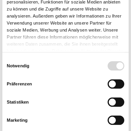
personalisieren, Funktionen für soziale Medien anbieten
zu können und die Zugriffe auf unsere Website zu
Lieferzeit: 4 - 8 Werktage
analysieren. Außerdem geben wir Informationen zu Ihrer
Verwendung unserer Website an unsere Partner für
Herkunft
soziale Medien, Werbung und Analysen weiter. Unsere
Partner führen diese Informationen möglicherweise mit
weiteren Daten zusammen, die Sie ihnen bereitgestellt
haben oder die sie im Rahmen Ihrer Nutzung der Dienste
Produkt Anzahl: Gib den gewünschten Wer
gesammelt haben.
Vorbestellen
Einwilligungsauswahl
Notwendig
Fragen zum Artikel
Präferenzen
Beschreibung
Statistiken
Marketing
Bewertungen