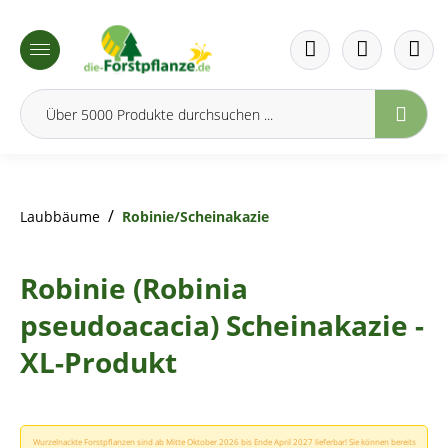
inhalt springen
/
Laubbäume
Robinie/Scheinakazie
Robinie (Robinia
pseudoacacia) Scheinakazie -
XL-Produkt
Wurzelnackte Forstpflanzen sind ab Mitte Oktober 2026 bis Ende April 2027 lieferbar! Sie können bereits