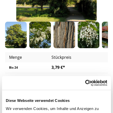
Menge
Stückpreis
3,79 €*
Bis
24
2,89 €*
ab
25
2,69 €*
ab
200
2,59 €*
ab
400
Diese Webseite verwendet Cookies
Wir verwenden Cookies, um Inhalte und Anzeigen zu
Preise inkl. MwSt.
zzgl. Versandkosten