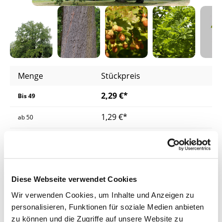
Menge
Stückpreis
2,29 €*
Bis
49
1,29 €*
ab
50
1,23 €*
ab
200
1,16 €*
ab
400
Diese Webseite verwendet Cookies
Preise inkl. MwSt.
zzgl. Versandkosten
Wir verwenden Cookies, um Inhalte und Anzeigen zu
Lieferzeit: 4 - 8 Werktage
personalisieren, Funktionen für soziale Medien anbieten
zu können und die Zugriffe auf unsere Website zu