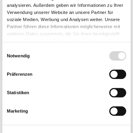
Herkunft
analysieren. Außerdem geben wir Informationen zu Ihrer
Verwendung unserer Website an unsere Partner für
soziale Medien, Werbung und Analysen weiter. Unsere
Partner führen diese Informationen möglicherweise mit
Produkt Anzahl: Gib den gewünschten Wer
weiteren Daten zusammen, die Sie ihnen bereitgestellt
Vorbestellen
haben oder die sie im Rahmen Ihrer Nutzung der Dienste
gesammelt haben.
Einwilligungsauswahl
Fragen zum Artikel
Notwendig
Präferenzen
Beschreibung
Statistiken
Bewertungen
Marketing