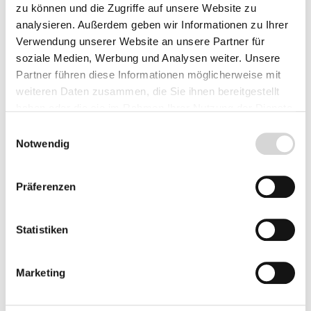
Lieferzeit: 4 - 8 Werktage
zu können und die Zugriffe auf unsere Website zu
analysieren. Außerdem geben wir Informationen zu Ihrer
Herkunft
Verwendung unserer Website an unsere Partner für
soziale Medien, Werbung und Analysen weiter. Unsere
Partner führen diese Informationen möglicherweise mit
weiteren Daten zusammen, die Sie ihnen bereitgestellt
Produkt Anzahl: Gib den gewünschten Wer
haben oder die sie im Rahmen Ihrer Nutzung der Dienste
Vorbestellen
gesammelt haben.
Einwilligungsauswahl
Notwendig
Fragen zum Artikel
Präferenzen
Beschreibung
Statistiken
Bewertungen
Marketing