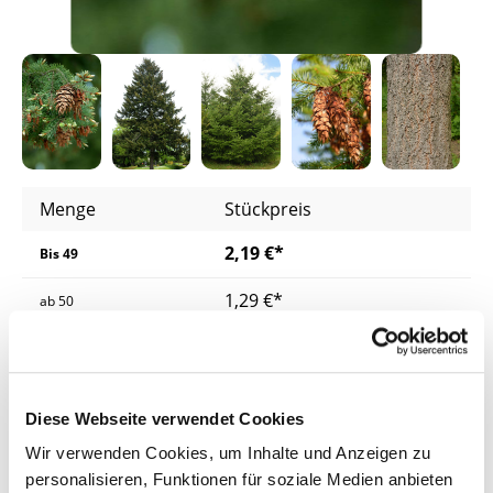
Menge
Stückpreis
2,19 €*
Bis
49
1,29 €*
ab
50
1,24 €*
ab
200
1,19 €*
ab
500
Diese Webseite verwendet Cookies
Preise inkl. MwSt.
zzgl. Versandkosten
Wir verwenden Cookies, um Inhalte und Anzeigen zu
personalisieren, Funktionen für soziale Medien anbieten