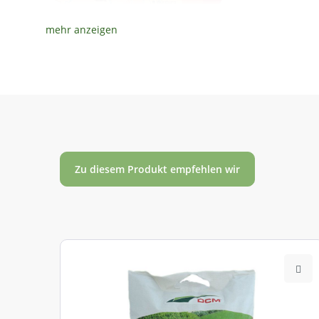
840 01
Norddeutsches Tiefland
Zu diesem Produkt empfehlen wir
840 02
Mittel- und Ostdeutsches Tiefland außer Niederl
840 03
Niederlausitz
840 04
Rheinisches und Saarpfälzer Bergland sowie Obe
840 05
Rheinisches und Saarpfälzer Bergland sowie Ob
840 06
Weser- und Hessisches Bergland, kolline Stufe