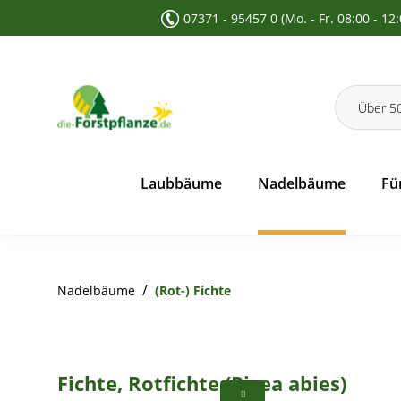
07371 - 95457 0 (Mo. - Fr. 08:00 - 12
 Suche springen
Zur Hauptnavigation springen
Laubbäume
Nadelbäume
Fü
/
Nadelbäume
(Rot-) Fichte
Fichte, Rotfichte (Picea abies)