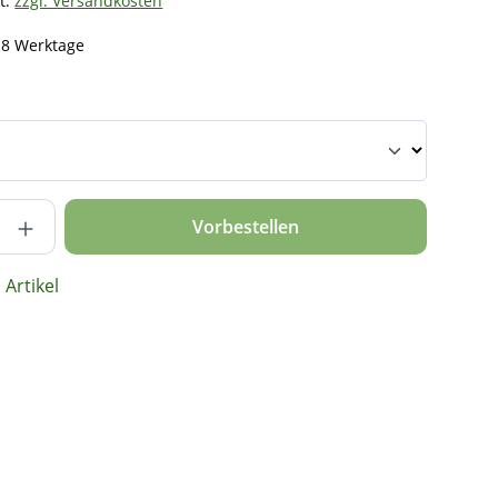
t.
zzgl. Versandkosten
- 8 Werktage
nzahl: Gib den gewünschten Wert ein ode
Vorbestellen
Artikel