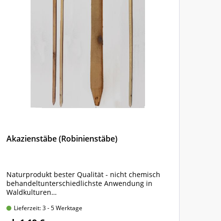
Akazienstäbe (Robinienstäbe)
Plan
Netz
Naturprodukt bester Qualität - nicht chemisch
300 
behandeltunterschiedlichste Anwendung in
Farb
Waldkulturen
Hüls
150 x 2,2 x 2,2 cm, angespitzt, 4-kantig gesägt
Lieferzeit: 3 - 5 Werktage
Lie