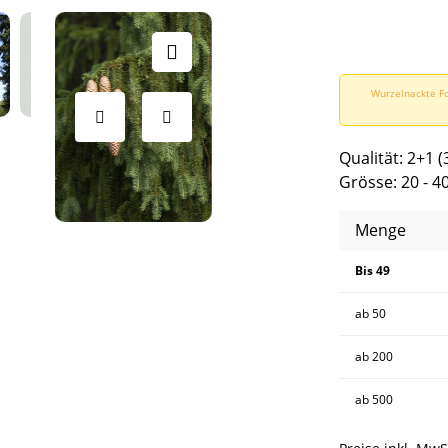
Wurzelnackte Fo
Qualität: 2+1 (
Grösse: 20 - 4
Menge
Bis
49
ab
50
ab
200
ab
500