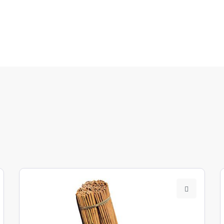
ausitz
rrheingraben, kolline Stufe
errheingraben, montane Stufe