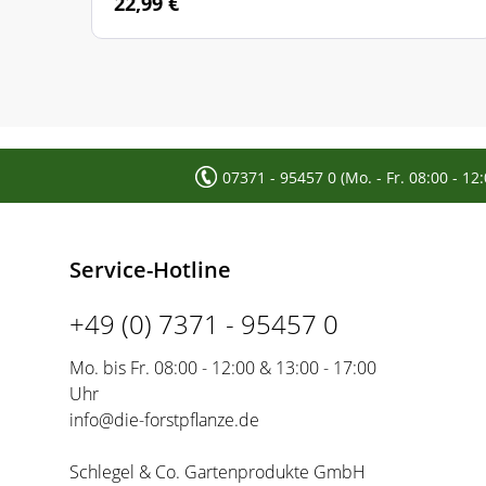
22,99 €
840 16
Sächsisches Bergland, hochmontane Stufe
840 17
Neckarland und Fränkisches Hügelland
840 18
Fichtelgebirge und Oberpfälzer Wald, submonta
840 19
Fichtelgebirge und Oberpfälzer Wald, montane S
07371 - 95457 0 (Mo. - Fr. 08:00 - 12
840 20
Bayerischer Wald, submontane Stufe
840 21
Bayerischer Wald, montane Stufe
Service-Hotline
840 22
Bayerischer Wald, hochmontane Stufe
+49 (0) 7371 - 95457 0
840 23
Schwarzwald, submontane Stufe
Mo. bis Fr. 08:00 - 12:00 & 13:00 - 17:00
Uhr
840 24
Schwarzwald, hochmontane Stufe
info@die-forstpflanze.de
840 25
Schwäbisch-Fränkischer Wald
Schlegel & Co. Gartenprodukte GmbH