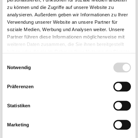
zu können und die Zugriffe auf unsere Website zu
Lieferzeit: 4 - 8 Werktage
analysieren. Außerdem geben wir Informationen zu Ihrer
Herkunft
Verwendung unserer Website an unsere Partner für
soziale Medien, Werbung und Analysen weiter. Unsere
Partner führen diese Informationen möglicherweise mit
weiteren Daten zusammen, die Sie ihnen bereitgestellt
haben oder die sie im Rahmen Ihrer Nutzung der Dienste
Produkt Anzahl: Gib den gewünschten Wer
Vorbestellen
gesammelt haben.
Einwilligungsauswahl
Notwendig
Fragen zum Artikel
Präferenzen
Beschreibung
Statistiken
Marketing
Bewertungen