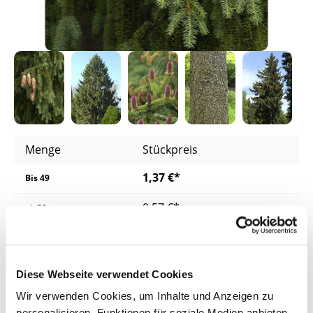
Menge
Stückpreis
1,37 €*
Bis
49
0,57 €*
ab
50
0,53 €*
ab
200
0,49 €*
ab
500
Diese Webseite verwendet Cookies
Wir verwenden Cookies, um Inhalte und Anzeigen zu
Preise inkl. MwSt.
zzgl. Versandkosten
personalisieren, Funktionen für soziale Medien anbieten