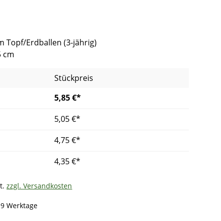
im Topf/Erdballen (3-jährig)
5 cm
Stückpreis
5,85 €*
5,05 €*
4,75 €*
4,35 €*
t.
zzgl. Versandkosten
- 9 Werktage