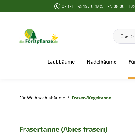
07371 - 95457 0 (Mo. - Fr. 08:00 - 12
 Suche springen
Zur Hauptnavigation springen
Laubbäume
Nadelbäume
Fü
/
Für Weihnachtsbäume
Fraser-/Kegeltanne
Frasertanne (Abies fraseri)