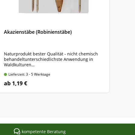
Akazienstäbe (Robinienstäbe)
Plan
Netz
Naturprodukt bester Qualität - nicht chemisch
300 
behandeltunterschiedlichste Anwendung in
Farb
Waldkulturen
Hüls
150 x 2,2 x 2,2 cm, angespitzt, 4-kantig gesägt
Lieferzeit: 3 - 5 Werktage
Lie
ab 1,19 €
ab 
kompetente Beratung