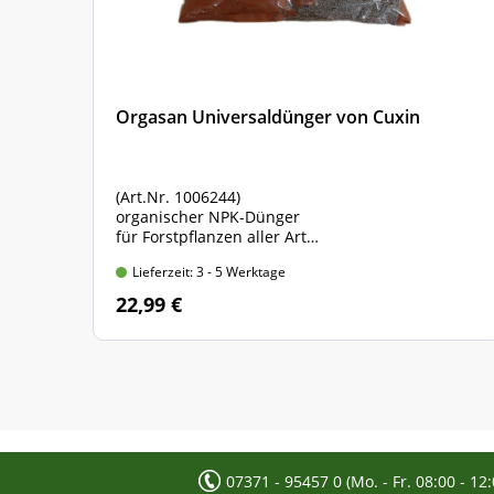
Orgasan Universaldünger von Cuxin
(Art.Nr. 1006244)
t
organischer NPK-Dünger
für Forstpflanzen aller Art
Sack mit 5 kg Inhalt
Lieferzeit: 3 - 5 Werktage
22,99 €
07371 - 95457 0 (Mo. - Fr. 08:00 - 12