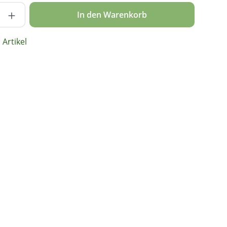
nzahl: Gib den gewünschten Wert ein ode
In den Warenkorb
Artikel