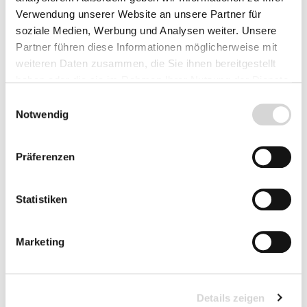
Verwendung unserer Website an unsere Partner für
Lieferzeit: 4 - 8 Werktage
soziale Medien, Werbung und Analysen weiter. Unsere
Produkt Anzahl: Gib den gewünschten Wer
Partner führen diese Informationen möglicherweise mit
Vorbestellen
weiteren Daten zusammen, die Sie ihnen bereitgestellt
haben oder die sie im Rahmen Ihrer Nutzung der Dienste
Fragen zum Artikel
gesammelt haben.
Einwilligungsauswahl
Notwendig
Präferenzen
Beschreibung
Statistiken
Bewertungen
Marketing
Details zeigen