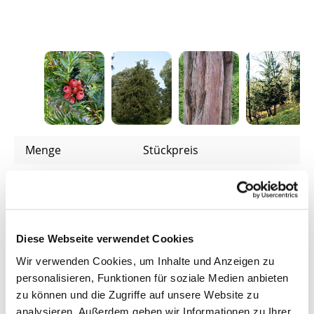
Menge
Stückpreis
3,69 €*
Bis
24
2,89 €*
ab
25
2,79 €*
Diese Webseite verwendet Cookies
ab
200
Wir verwenden Cookies, um Inhalte und Anzeigen zu
2,69 €*
ab
500
personalisieren, Funktionen für soziale Medien anbieten
zu können und die Zugriffe auf unsere Website zu
Preise inkl. MwSt.
zzgl. Versandkosten
analysieren. Außerdem geben wir Informationen zu Ihrer