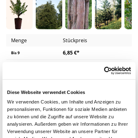
Menge
Stückpreis
6,85 €*
Bis
9
6,05 €*
ab
10
5,75 €*
ab
25
5,35 €*
Diese Webseite verwendet Cookies
ab
50
Wir verwenden Cookies, um Inhalte und Anzeigen zu
Preise inkl. MwSt.
zzgl. Versandkosten
personalisieren, Funktionen für soziale Medien anbieten
zu können und die Zugriffe auf unsere Website zu
Lieferzeit: 4 - 8 Werktage
analysieren. Außerdem geben wir Informationen zu Ihrer
Verwendung unserer Website an unsere Partner für
Produkt Anzahl: Gib den gewünschten Wer