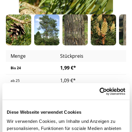
Menge
Stückpreis
1,99 €*
Bis
24
1,09 €*
ab
25
1,04 €*
ab
200
0,99 €*
ab
500
Diese Webseite verwendet Cookies
Preise inkl. MwSt.
zzgl. Versandkosten
Wir verwenden Cookies, um Inhalte und Anzeigen zu
personalisieren, Funktionen für soziale Medien anbieten