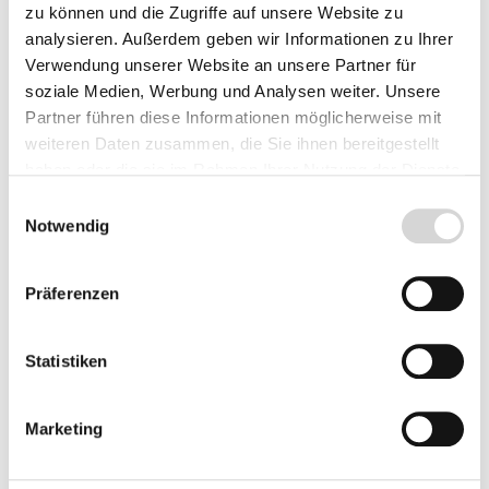
Lieferzeit: 4 - 8 Werktage
zu können und die Zugriffe auf unsere Website zu
analysieren. Außerdem geben wir Informationen zu Ihrer
Herkunft
Verwendung unserer Website an unsere Partner für
soziale Medien, Werbung und Analysen weiter. Unsere
Partner führen diese Informationen möglicherweise mit
weiteren Daten zusammen, die Sie ihnen bereitgestellt
Produkt Anzahl: Gib den gewünschten Wer
haben oder die sie im Rahmen Ihrer Nutzung der Dienste
Vorbestellen
gesammelt haben.
Einwilligungsauswahl
Notwendig
Fragen zum Artikel
Präferenzen
Beschreibung
Statistiken
Bewertungen
Marketing