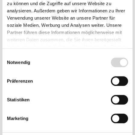
Lieferzeit: 4 - 8 Werktage
zu können und die Zugriffe auf unsere Website zu
analysieren. Außerdem geben wir Informationen zu Ihrer
Herkunft
Verwendung unserer Website an unsere Partner für
soziale Medien, Werbung und Analysen weiter. Unsere
Partner führen diese Informationen möglicherweise mit
weiteren Daten zusammen, die Sie ihnen bereitgestellt
Produkt Anzahl: Gib den gewünschten Wer
haben oder die sie im Rahmen Ihrer Nutzung der Dienste
Vorbestellen
gesammelt haben.
Einwilligungsauswahl
Notwendig
Fragen zum Artikel
Präferenzen
Beschreibung
Statistiken
Bewertungen
Marketing