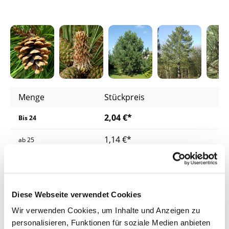
Menge
Stückpreis
2,04 €*
Bis
24
1,14 €*
ab
25
1,09 €*
ab
200
1,04 €*
ab
500
Diese Webseite verwendet Cookies
Preise inkl. MwSt.
zzgl. Versandkosten
Wir verwenden Cookies, um Inhalte und Anzeigen zu
personalisieren, Funktionen für soziale Medien anbieten