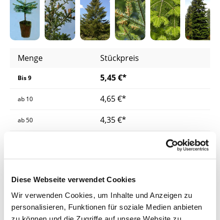
Menge
Stückpreis
5,45 €*
Bis
9
4,65 €*
ab
10
4,35 €*
ab
50
3,95 €*
ab
100
3,65 €*
ab
250
Diese Webseite verwendet Cookies
Preise inkl. MwSt.
zzgl. Versandkosten
Wir verwenden Cookies, um Inhalte und Anzeigen zu
Lieferzeit: 4 - 8 Werktage
personalisieren, Funktionen für soziale Medien anbieten
zu können und die Zugriffe auf unsere Website zu