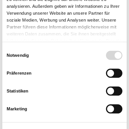
Herkunft
analysieren. Außerdem geben wir Informationen zu Ihrer
Verwendung unserer Website an unsere Partner für
soziale Medien, Werbung und Analysen weiter. Unsere
Partner führen diese Informationen möglicherweise mit
Produkt Anzahl: Gib den gewünschten Wer
weiteren Daten zusammen, die Sie ihnen bereitgestellt
In den Warenkorb
haben oder die sie im Rahmen Ihrer Nutzung der Dienste
gesammelt haben.
Einwilligungsauswahl
Fragen zum Artikel
Notwendig
Präferenzen
Beschreibung
Statistiken
Bewertungen
Marketing