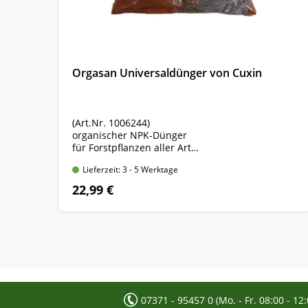
Orgasan Universaldünger von Cuxin
(Art.Nr. 1006244)
t
organischer NPK-Dünger
für Forstpflanzen aller Art
Sack mit 5 kg Inhalt
Lieferzeit: 3 - 5 Werktage
22,99 €
07371 - 95457 0 (Mo. - Fr. 08:00 - 12