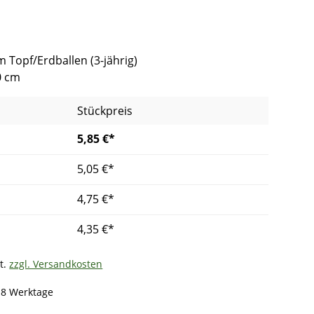
im Topf/Erdballen (3-jährig)
0 cm
Stückpreis
5,85 €*
5,05 €*
4,75 €*
4,35 €*
t.
zzgl. Versandkosten
- 8 Werktage