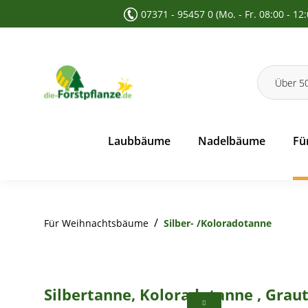
07371 - 95457 0 (Mo. - Fr. 08:00 - 12
 Suche springen
Zur Hauptnavigation springen
Laubbäume
Nadelbäume
Fü
/
Für Weihnachtsbäume
Silber- /Koloradotanne
Silbertanne, Koloradotanne , Graut