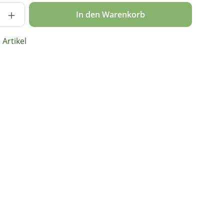
nzahl: Gib den gewünschten Wert ein ode
In den Warenkorb
Artikel