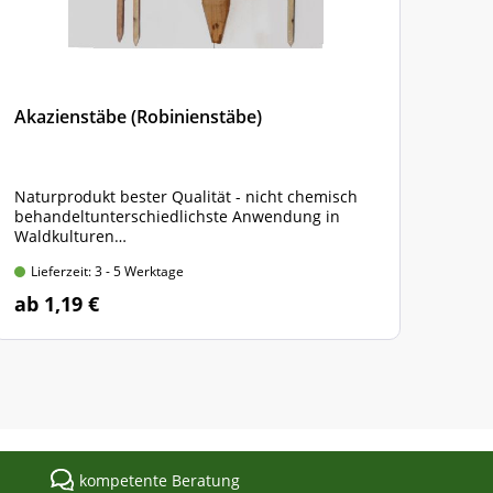
Akazienstäbe (Robinienstäbe)
Plan
Netz
Naturprodukt bester Qualität - nicht chemisch
300 
behandeltunterschiedlichste Anwendung in
Farb
Waldkulturen
Hüls
150 x 2,2 x 2,2 cm, angespitzt, 4-kantig gesägt
Lieferzeit: 3 - 5 Werktage
Lie
ab 1,19 €
ab 
kompetente Beratung