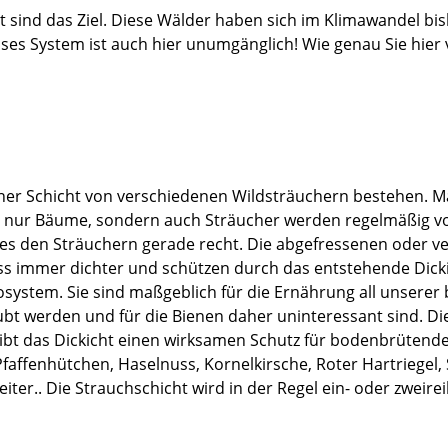
alt sind das Ziel. Diese Wälder haben sich im Klimawandel 
isses System ist auch hier unumgänglich! Wie genau Sie hie
iner Schicht von verschiedenen Wildsträuchern bestehen. 
ht nur Bäume, sondern auch Sträucher werden regelmäßig 
s den Sträuchern gerade recht. Die abgefressenen oder ver
ss immer dichter und schützen durch das entstehende Dick
ystem. Sie sind maßgeblich für die Ernährung all unserer 
t werden und für die Bienen daher uninteressant sind. D
bt das Dickicht einen wirksamen Schutz für bodenbrütende V
 Pfaffenhütchen, Haselnuss, Kornelkirsche, Roter Hartriegel
ter.. Die Strauchschicht wird in der Regel ein- oder zweire