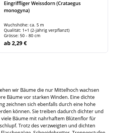
Eingriffliger Weissdorn (Crataegus
Gem
monogyna)
rotu
Wuchshöhe: ca. 5 m
Blüt
Qualität: 1+1 (2-jährig verpflanzt)
Quali
Grösse: 50 - 80 cm
Grös
ab 2,29 €
ab 
sehen wir Bäume die nur Mittelhoch wachsen
ere Bäume vor starken Winden. Eine dichte
 zeichnen sich ebenfalls durch eine hohe
werden können. Sie treiben dadurch dichter und
viele Bäume mit nahrhaftem Blütenflor für
chlupf. Trotz des verzweigten und dichten
 Flaschenzüge, Schneidebretter, Treppenstufen,