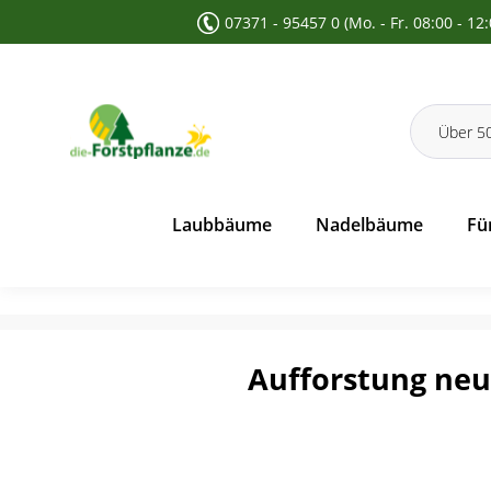
07371 - 95457 0 (Mo. - Fr. 08:00 - 12
 Suche springen
Zur Hauptnavigation springen
Laubbäume
Nadelbäume
Fü
Aufforstung neu