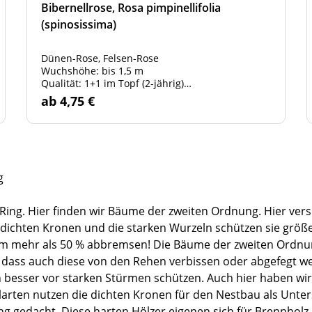
Bibernellrose, Rosa pimpinellifolia
(spinosissima)
Dünen-Rose, Felsen-Rose
Wuchshöhe: bis 1,5 m
Qualität: 1+1 im Topf (2-jährig)
Grösse: 30 - 50 cm
ab 4,75 €
g
Ring. Hier finden wir Bäume der zweiten Ordnung. Hier ver
 dichten Kronen und die starken Wurzeln schützen sie größ
m mehr als 50 % abbremsen! Die Bäume der zweiten Ordnung
xt, dass auch diese von den Rehen verbissen oder abgefegt 
besser vor starken Stürmen schützen. Auch hier haben wir 
rten nutzen die dichten Kronen für den Nestbau als Unters
g gedacht. Diese harten Hölzer eigenen sich für Brennholz,