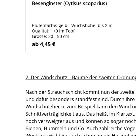
Besenginster (Cytisus scoparius)
Blütenfarbe: gelb - Wuchshöhe: bis 2 m
Qualität: 1+0 im Topf
Grösse: 30 - 50 cm
ab 4,45 €
2. Der Windschutz – Bäume der zweiten Ordnun
Nach der Strauchschicht kommt nun der zweite 
und dafür besonders standfest sind. Durch ihre
Windschutzhecke zum Beispiel kann den Wind u
Schnittverträglichkeit aus. Das heißt im Klarte
noch verzweigter aus und können so sogar noch 
Bienen, Hummeln und Co. Auch zahlreiche Vogela
Wuchses wird hier auch schon an die Holznutzun