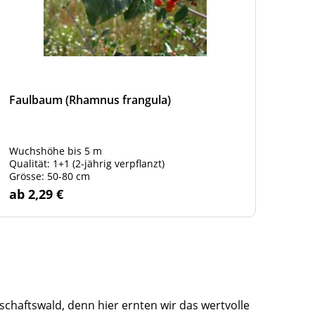
Faulbaum (Rhamnus frangula)
Feld
Wuchshöhe bis 5 m
Quali
Qualität: 1+1 (2-jährig verpflanzt)
Grös
Grösse: 50-80 cm
ab 2,29 €
ab 
chaftswald, denn hier ernten wir das wertvolle